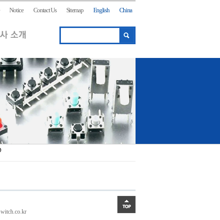
Notice
Contact Us
Sitemap
English
China
D
itch.co.kr