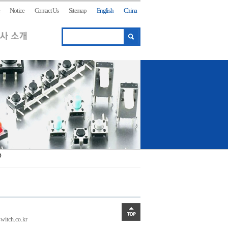
Notice
Contact Us
Sitemap
English
China
D
itch.co.kr