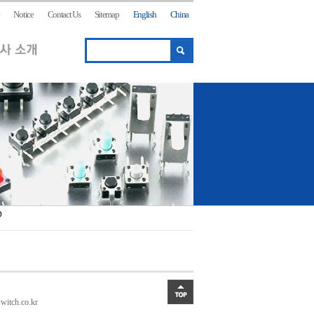
Notice
Contact Us
Sitemap
English
China
D
itch.co.kr