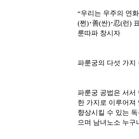
“우리는 우주의 연화
(쩐)･善(싼)･忍(런
룬따파 창시자
파룬궁의 다섯 가지
파룬궁 공법은 서서 
한 가지로 이루어져 
향상시킬 수 있는 
으며 남녀노소 누구나