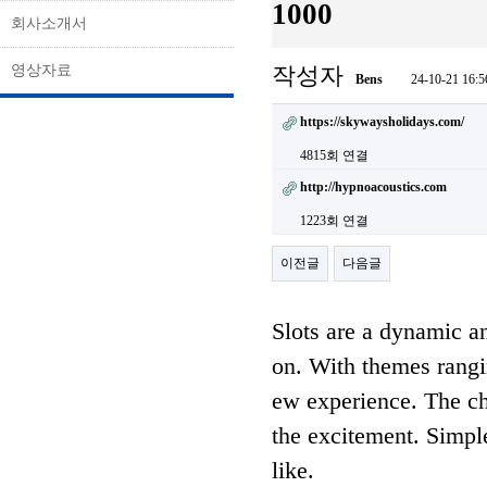
1000
회사소개서
영상자료
작성자
Bens
24-10-21 16:5
https://skywaysholidays.com/
4815회 연결
http://hypnoacoustics.com
1223회 연결
이전글
다음글
Slots are a dynamic an
on. With themes rangin
ew experience. The cha
the excitement. Simple
like.