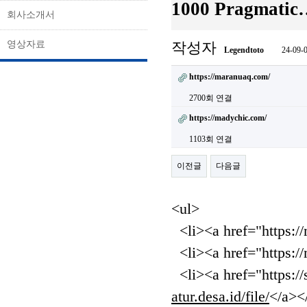
1000 Pragmatic
회사소개서
영상자료
작성자
Legendtoto
24-09-0
https://maranuaq.com/
2700회 연결
https://madychic.com/
1103회 연결
이전글
다음글
<ul>
<li><a href="https:/
<li><a href="https:/
<li><a href="https://s
atur.desa.id/file/
</a></