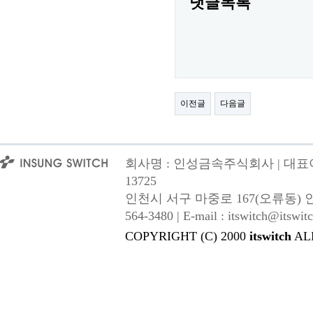
댓글목록
이전글
다음글
회사명 : 인성금속주식회사 | 대표이사
13725
인천시 서구 마중로 167(오류동) 인성금속 |
564-3480 | E-mail : itswitch@itswitc
COPYRIGHT (C) 2000
itswitch
AL