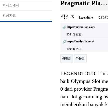
Pragmatic Pla…
회사소개서
영상자료
작성자
Legendtoto
24-09-0
https://maranuaq.com/
2544회 연결
https://madychic.com/
1105회 연결
이전글
다음글
LEGENDTOTO: Link Da
baik Olympus Slot mer
0 dari provider Pragma
nan slot gacor uang as
memberikan banyak k