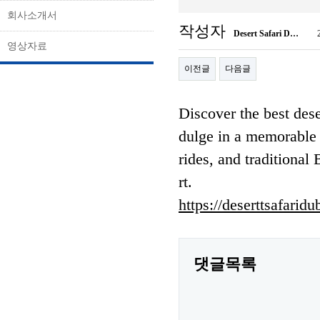
회사소개서
작성자
Desert Safari D…
영상자료
이전글
다음글
Discover the best dese
dulge in a memorable 
rides, and traditional
rt.
https://deserttsafaridu
댓글목록