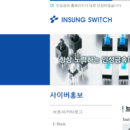
인성금속 홈페이지가 새로 단장하였습니다.
브
브로셔/카타로그
Tota
E-Book